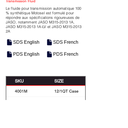
Transmission Fluid
Le fluide pour transmission automatique 100
% synthétique Motosel est formulé pour
répondre aux spécifications rigoureuses de
JASO, notamment JASO M315-2013 1A,
JASO M315-2013 1A-LV et JASO M315-2013
2A
SDS English
SDS French
PDS English
PDS French
SKU
SIZE
4001M
12/1QT Case
M-0220
5 Gal Pail
M-0203
22.7 L box
M-0221
Baril de 208L