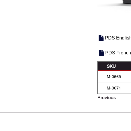
PDS Englis
PDS French
SKU
M-0665
M-0671
Previous
À PROPOS DE NOUS