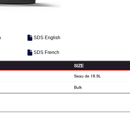
h
SDS English
SDS French
SIZE
Seau de 18.9L
Bulk