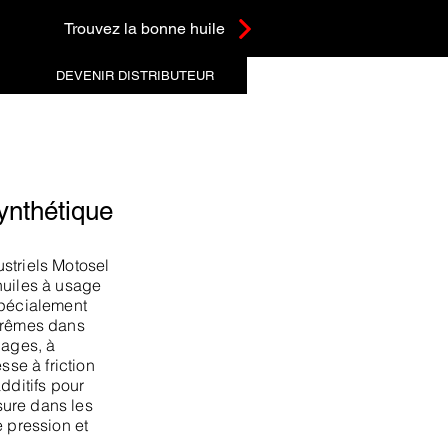
Trouvez la bonne huile
DEVENIR DISTRIBUTEUR
ynthétique
striels Motosel
huiles à usage
spécialement
xtrêmes dans
nages, à
sse à friction
dditifs pour
usure dans les
e pression et