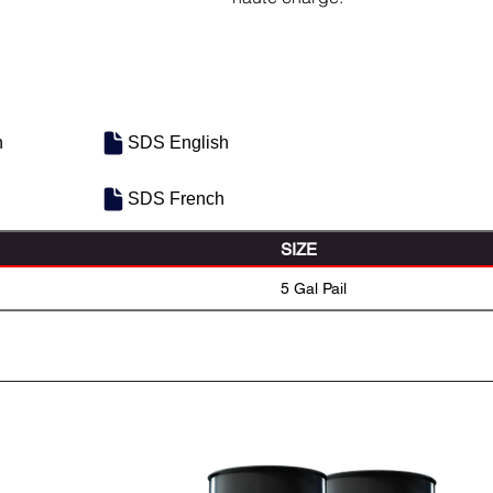
h
SDS English
SDS French
SIZE
5 Gal Pail