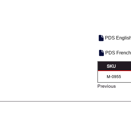
PDS Englis
PDS French
SKU
M-0955
Previous
À PROPOS DE NOUS
CONTACTEZ-NOUS