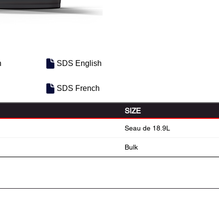
h
SDS English
SDS French
SIZE
Seau de 18.9L
Bulk