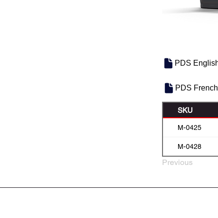
PDS Englis
PDS French
SKU
M-0425
M-0428
Previous
À PROPOS DE NOUS