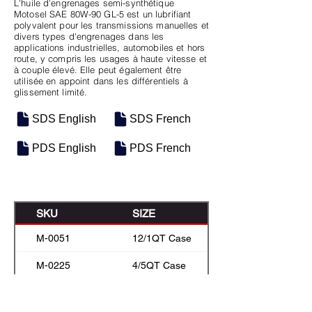
L'huile d'engrenages semi-synthétique
Motosel SAE 80W-90 GL-5 est un lubrifiant
polyvalent pour les transmissions manuelles et
divers types d'engrenages dans les
applications industrielles, automobiles et hors
route, y compris les usages à haute vitesse et
à couple élevé. Elle peut également être
utilisée en appoint dans les différentiels à
glissement limité.
SDS English
SDS French
PDS English
PDS French
SKU
SIZE
M-0051
12/1QT Case
M-0225
4/5QT Case
M-0075
5 Gal Pail