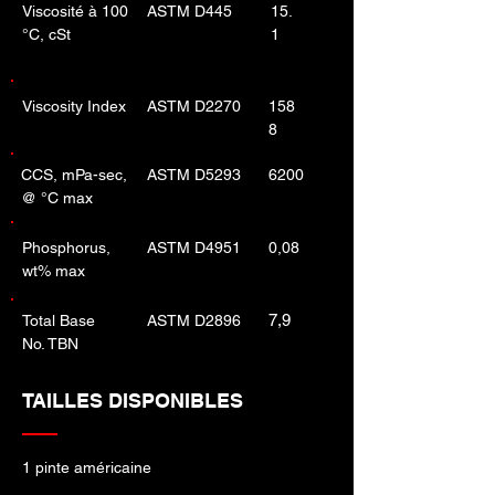
Viscosité à 100
ASTM D445
15.
°C, cSt
1
Viscosity Index
ASTM D2270
158
8
CCS, mPa-sec,
ASTM D5293
6200
@ °C max
Phosphorus,
ASTM D4951
0,08
wt% max
7,9
Total Base
ASTM D2896
No. TBN
TAILLES DISPONIBLES
1 pinte américaine