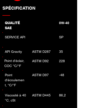
SPÉCIFICATION
QUALITÉ
0W-40
SAE
SERVICE API
SP
API Gravity
ASTM D287
35
Point d'éclair,
ASTM D92
228
COC °C/°F
Point
ASTM D97
-48
d'écoulemen
t, °C/°F
Viscosité à 40
ASTM D445
86,2
°C, cSt