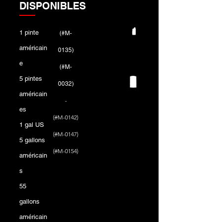
DISPONIBLES
1 pinte
(#M-
américain
0135)
e
(#M-
5 pintes
0032)
américain
-
es
(#M-0142)
1 gal US
(#M-0147)
5 gallons
(#M-0154)
américain
s
55
gallons
américain