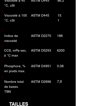
Viscosité à 40
ASTM D445
86,2
°C, cSt
Viscosité à 100
ASTM D445
15.
°C, cSt
1
Indice de
ASTM D2270
188
viscosité
CCS, mPa-sec,
ASTM D5293
6200
à °C max
Phosphore, %
ASTM D4951
0,08
en poids max.
7,9
Nombre total
ASTM D2896
de bases
TBN
TAILLES