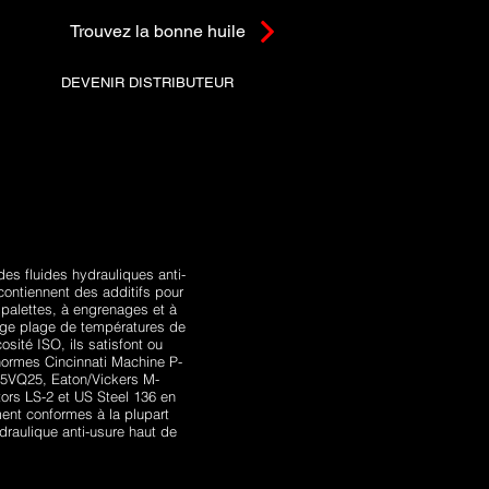
Trouvez la bonne huile
DEVENIR DISTRIBUTEUR
es fluides hydrauliques anti-
contiennent des additifs pour
 palettes, à engrenages et à
arge plage de températures de
sité ISO, ils satisfont ou
normes Cincinnati Machine P-
 35VQ25, Eaton/Vickers M-
ors LS-2 et US Steel 136 en
ement conformes à la plupart
draulique anti-usure haut de