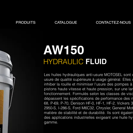
PRODUITS
CATALOGUE
CONTACTEZ-NOUS
AW150
HYDRAULIC
FLUID
Les huiles hydrauliques anti-usure MOTOSEL sont d
usure de qualité supérieure à usage général. Elles 
inhiber la rouille et minimiser l'usure des pompes à
pistons haute vitesse et haute pression, sur une l
fonctionnement. Formulés selon les classes de visco
dépassent les spécifications de performance des 
68, P-69, P-70, Denison HF-0, HF-1, HF-2, Vickers
2950-S, I-286-S, Ford M6C32, Chrysler, General Mot
matière de stabilité et de durabilité. Ils sont égal
des applications industrielles exigeant une huile hy
gamme.