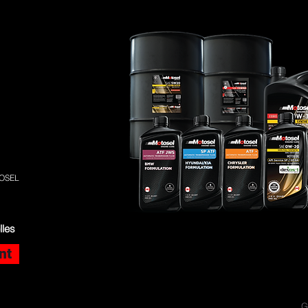
TOSEL
lles
nt
G