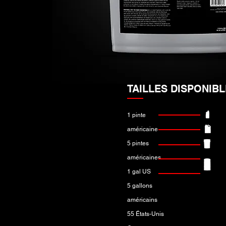
TAILLES DISPONIB
1 pinte
américaine
5 pintes
américaines
1 gal US
5 gallons
américains
55 États-Unis