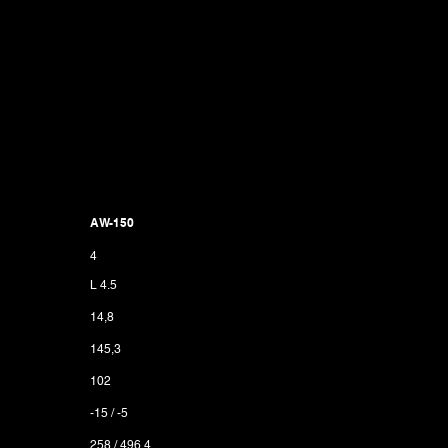
AW-150
4
L 4.5
14,8
145,3
102
-15 / -5
258 / 496.4