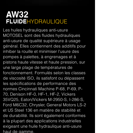
AW32
HYDRAULIQUE
FLUIDE
Les huiles hydrauliques anti-usure
MOTOSEL sont des fluides hydrauliques
anti-usure de qualité supérieure à usage
général. Elles contiennent des additifs pour
inhiber la rouille et minimiser l'usure des
pompes à palettes, à engrenages et à
pistons haute vitesse et haute pression, sur
une large plage de températures de
fonctionnement. Formulés selon les classes
de viscosité ISO, ils satisfont ou dépassent
les spécifications de performance des
normes Cincinnati Machine P-68, P-69, P-
70, Denison HF-0, HF-1, HF-2, Vickers
35VQ25, Eaton/Vickers M-2950-S, I-286-S,
Ford M6C32, Chrysler, General Motors LS-2
et US Steel 136 en matière de stabilité et
de durabilité. Ils sont également conformes
à la plupart des applications industrielles
exigeant une huile hydraulique anti-usure
haut de gamme.