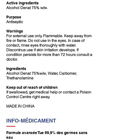
Active ingredients
Alcohol Denat 75% w/w.
Purpose
Antiseptic
Warnings
For external use only. Flammable. Keep away from
fire or flame. Do not use in the eyes. In case of
contact, rinse eyes thoroughly with water.
Discontnus use if skin irritation develops. If
condition persists for more than 72 hours
consult a
doctor.
Ingredients
Alcohol Denat 75%w/w, Water, Carbomer,
Triethanolamine
Keep out of reach of children
If swallowed, get medical help or contact a Poison
Control Centre right away.
MADE IN CHINA
INFO-MÉDICAMENT
Formule avancée Tue 99,9% des germes sans
eau