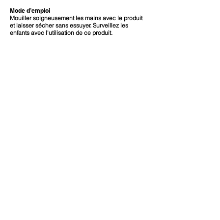
Mode d’emploi
Mouiller soigneusement les mains avec le produit
et laisser sécher sans essuyer. Surveillez les
enfants avec l'utilisation de ce produit.
Autres renseignements
Évitez la lumière directe du soleil et les
températures élevées. Conserver en dessous de
30 ° C
Ingrédients actifs
Alcool denat 75% p / p.
Utilité
Antiseptique
Mise en garde
Pour usage externe uniquement. Inflammable. Tenir
loin du feu ou des flammes. Ne pas utiliser dans les
yeux. En cas de contact, rincer abondamment les
yeux à l'eau. Arrêter l’utilisation en cas d'irritation
cutanée. Si la condition persiste plus de 72 heures
consulter un docteur.
Ingrédients
Alcool denat 75% p / p, eau, carbomère,
triéthanolamine
Tenir hors de portée des enfants