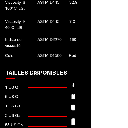
Viscosity @
ASTM D445
32.9
100°C, cSt
Viscosity @
ASTM D445
7.0
40°C, cSt
Indice de
ASTM D2270
180
viscosité
Color
ASTM D1500
Red
TAILLES DISPONIBLES
1 US Qt
5 US Qt
1 US Gal
5 US Gal
55 US Ga