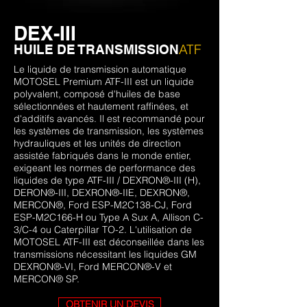
DEX-III
ATF
HUILE DE TRANSMISSION
Le liquide de transmission automatique
MOTOSEL Premium ATF-III est un liquide
polyvalent, composé d'huiles de base
sélectionnées et hautement raffinées, et
d'additifs avancés. Il est recommandé pour
les systèmes de transmission, les systèmes
hydrauliques et les unités de direction
assistée fabriqués dans le monde entier,
exigeant les normes de performance des
liquides de type ATF-III / DEXRON®-III (H),
DERON®-III, DEXRON®-IIE, DEXRON®,
MERCON®, Ford ESP-M2C138-CJ, Ford
ESP-M2C166-H ou Type A Sux A, Allison C-
3/C-4 ou Caterpillar TO-2. L'utilisation de
MOTOSEL ATF-III est déconseillée dans les
transmissions nécessitant les liquides GM
DEXRON®-VI, Ford MERCON®-V et
MERCON® SP.
OBTENIR UN DEVIS